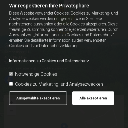
Wir respektieren Ihre Privatsphäre
Diese Website verwendet Cookies. Cookies zu Marketing- und
Analysezwecken werden nur gesetzt, wenn Sie diese
nachstehend auswählen oder alle Cookies akzeptieren. Diese
freiwillige Zustimmung können Sie jederzeit widerrufen. Durch
Auswahl von „Informationen zu Cookies und Datenschutz“
erhalten Sie detaillierte Information zu den verwendeten
Golfclub Traunsee Almtal
Cookies und zur Datenschutzerklärung.
Kampesberg 21
4656 Kirchham
Informationen zu Cookies und Datenschutz
Tel.:
+43 660 2024 224
E-Mail:
sekretariat@golfclubtraunsee.at
Notwendige Cookies
Cookies zu Marketing- und Analysezwecken
Ausgewählte akzeptieren
Alle akzeptieren