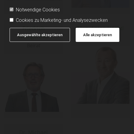
Notwendige Cookies
Cookies zu Marketing- und Analysezwecken
Friedrich
Mag. Anton Höchtl
Weingärtner
Ausgewählte akzeptieren
Alle akzeptieren
Beirat
Beirat
Dr. Michael