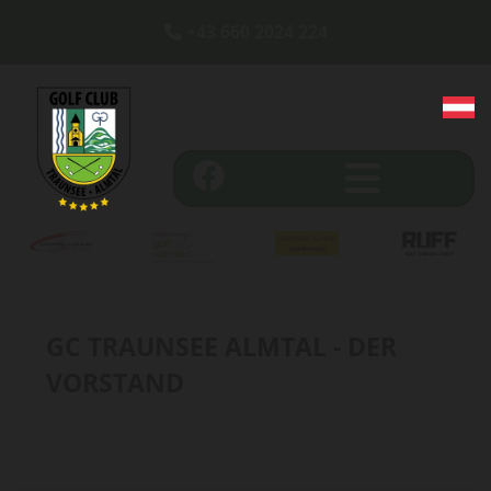
+43 660 2024 224

GC TRAUNSEE ALMTAL - DER
VORSTAND