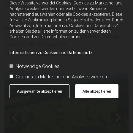
und einer Aussichtsterrasse mit Panoramablick -
Diese Website verwendet Cookies. Cookies zu Marketing- und
Analysezwecken werden nur gesetzt, wenn Sie diese
traumhafter Sonnenuntergang inklusive.
nachstehend auswählen oder alle Cookies akzeptieren. Diese
freiwillige Zustimmung können Sie jederzeit widerrufen. Durch
Auswahl von „Informationen zu Cookies und Datenschutz“
Auch Wohnmobilgolfer sind bei uns herzlich
erhalten Sie detaillierte Information zu den verwendeten
willkommen, wobei wir höflich um rechtzeitige
Cookies und zur Datenschutzerklärung.
Voranmeldung ersuchen.
Video
>>> Die Womo-Golfer
Informationen zu Cookies und Datenschutz
Notwendige Cookies
Cookies zu Marketing- und Analysezwecken
Ausgewählte akzeptieren
Alle akzeptieren