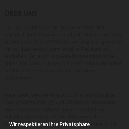
ÜBER UNS
Der 18-Loch-Platz des GC Traunsee Almtal liegt
malerisch im Alpenvorland und befindet sich auf einer
Seehöhe von über 500 Metern, weswegen er gerade im
Herbst dazu einlädt, dem Nebel im Flachland zu
entfliehen. Der anspruchsvolle Kurs besticht dabei
durch eine abwechslungsreiche Architektur, die selbst
erfahrene Spieler immer wieder aufs Neue
herausfordert.
Abgerundet wird die Anlage durch eine großzügige
Driving-Range, Putting- und Chipping-Greens sowie
einer 3-Loch Par 3 Übungsanlage. Im Clubhaus
befinden sich ein kleiner Pro-Shop sowie das
öffentliche
Wirthaus am Kampesberg
inklusive Bar
Wir respektieren Ihre Privatsphäre