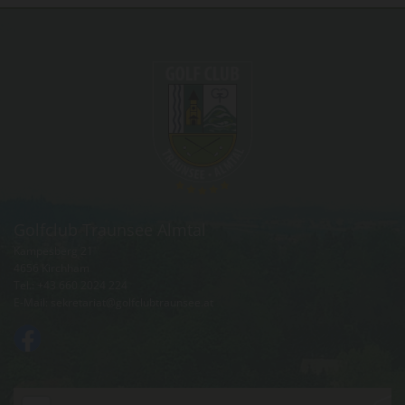
Golfclub Traunsee Almtal
Kampesberg 21
4656 Kirchham
Tel.:
+43 660 2024 224
E-Mail:
sekretariat@golfclubtraunsee.at