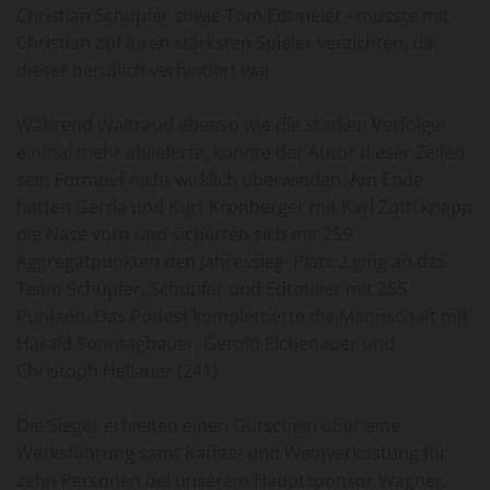
Christian Schupfer sowie Tom Edtmeier - musste mit
Christian auf ihren stärksten Spieler verzichten, da
dieser beruflich verhindert war.
Während Waltraud ebenso wie die starken Verfolger
einmal mehr ablieferte, konnte der Autor dieser Zeilen
sein Formtief nicht wirklich überwinden. Am Ende
hatten Gerda und Kurt Kronberger mit Karl Zottl knapp
die Nase vorn und sicherten sich mit 259
Aggregatpunkten den Jahressieg. Platz 2 ging an das
Team Schupfer, Schupfer und Edtmeier mit 255
Punkten. Das Podest komplettierte die Mannschaft mit
Harald Sonntagbauer, Gerold Eichenauer und
Christoph Hellauer (241).
Die Sieger erhielten einen Gutschein über eine
Werksführung samt Kaffee- und Weinverkostung für
zehn Personen bei unserem Hauptsponsor Wagner.