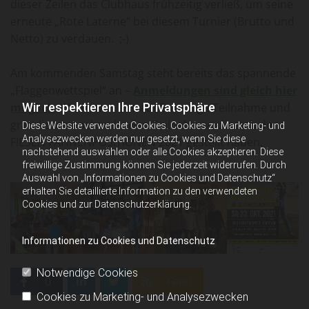
dieser Zeilen das Clubhaus frühzeitig verließ, um seine
erneute „Rote Laterne“ bei diesem Turnier (Brutto und
Netto) zu verdauen. ;-)
Am kommenden Samstag steht bereits das spannende
„Flaggenwettspiel“ an –
Anmeldungen sind gleich hier
Wir respektieren Ihre Privatsphäre
möglich
. Wir freuen uns auf Eure rege Teilnahme und
gratulieren nochmals allen Teilnehmer, die sich den
Diese Website verwendet Cookies. Cookies zu Marketing- und
Analysezwecken werden nur gesetzt, wenn Sie diese
FIESEN FAHNENPOSITIONEN 2021 gestellt haben.
nachstehend auswählen oder alle Cookies akzeptieren. Diese
freiwillige Zustimmung können Sie jederzeit widerrufen. Durch
Auswahl von „Informationen zu Cookies und Datenschutz“
erhalten Sie detaillierte Information zu den verwendeten
Cookies und zur Datenschutzerklärung.
Informationen zu Cookies und Datenschutz
Notwendige Cookies
0
Feed
Cookies zu Marketing- und Analysezwecken