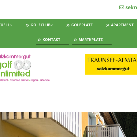
sekr

TUELL
GOLFCLUB
GOLFPLATZ
APARTMENT
KONTAKT
MARTKPLATZ