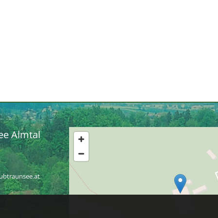
ee Almtal
lubtraunsee.at