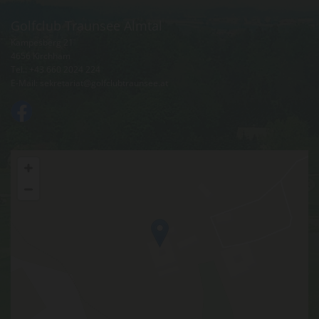
Golfclub Traunsee Almtal
Kampesberg 21
4656 Kirchham
Tel.:
+43 660 2024 224
E-Mail:
sekretariat@golfclubtraunsee.at