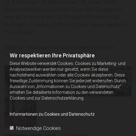
21, Pamminger 19, Marterbauer 19). In der Netto
Mannschaftswertung wurde hinter den Gastgebern
vom GC Kremstal mit 155 Punkten (Eichenauer 42,
Gattinger 41, Koller 37, Mössl 35) der hervorragende 2.
Platz erspielt.
Titelfotos: Nettosieger Gerhard Gattinger / Alle Fotos:
Seniorenrallye, J. Muhr
Wir respektieren Ihre Privatsphäre
Diese Website verwendet Cookies. Cookies zu Marketing- und
Analysezwecken werden nur gesetzt, wenn Sie diese
nachstehend auswählen oder alle Cookies akzeptieren. Diese
freiwillige Zustimmung können Sie jederzeit widerrufen. Durch
Auswahl von „Informationen zu Cookies und Datenschutz“
erhalten Sie detaillierte Information zu den verwendeten
Cookies und zur Datenschutzerklärung.
Informationen zu Cookies und Datenschutz
Notwendige Cookies