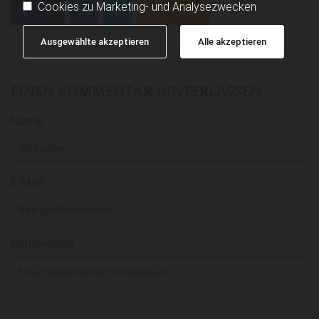
Cookies zu Marketing- und Analysezwecken
0
Feed
Ausgewählte akzeptieren
Alle akzeptieren
EINEN KOMMENTAR HINTERLASSEN
Name
E-Mail:
Kommentar