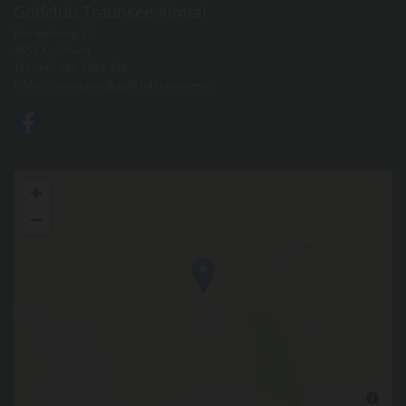
Golfclub Traunsee Almtal
Kampesberg 21
4656 Kirchham
Tel.:
+43 660 2024 224
E-Mail:
sekretariat@golfclubtraunsee.at