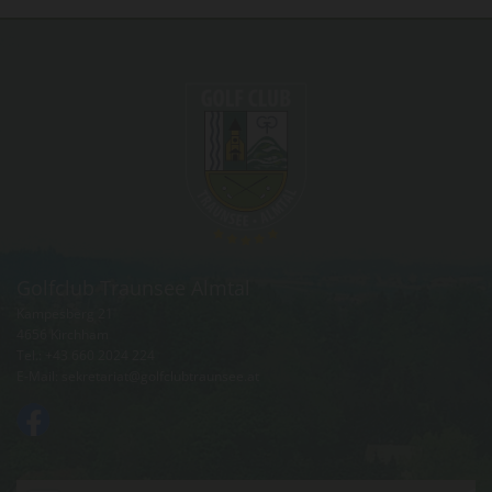
Golfclub Traunsee Almtal
Kampesberg 21
4656 Kirchham
Tel.:
+43 660 2024 224
E-Mail:
sekretariat@golfclubtraunsee.at