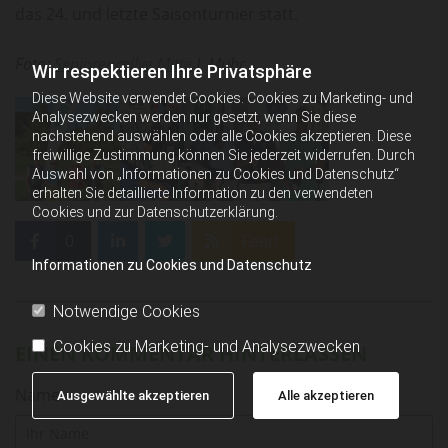
das 24. und letzte Saisonturnier statt.
Foto:
Seniorenrallye Mitte
J. Muhr
Wir respektieren Ihre Privatsphäre
Diese Website verwendet Cookies. Cookies zu Marketing- und
Analysezwecken werden nur gesetzt, wenn Sie diese
nachstehend auswählen oder alle Cookies akzeptieren. Diese
freiwillige Zustimmung können Sie jederzeit widerrufen. Durch
Auswahl von „Informationen zu Cookies und Datenschutz“
erhalten Sie detaillierte Information zu den verwendeten
Cookies und zur Datenschutzerklärung.
0
Feed
Informationen zu Cookies und Datenschutz
Notwendige Cookies
Cookies zu Marketing- und Analysezwecken
EINEN KOMMENTAR HINTERLASSEN
Name
Ausgewählte akzeptieren
Alle akzeptieren