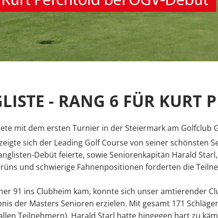
LISTE - RANG 6 FÜR KURT 
ete mit dem ersten Turnier in der Steiermark am Golfclub 
igte sich der Leading Golf Course von seiner schönsten Sei
nglisten-Debüt feierte, sowie Seniorenkapitän Harald Starl
Grüns und schwierige Fahnenpositionen forderten die Teiln
ner 91 ins Clubheim kam, konnte sich unser amtierender C
nis der Masters Senioren erzielen. Mit gesamt 171 Schlägen
allen Teilnehmern). Harald Starl hatte hingegen hart zu kä