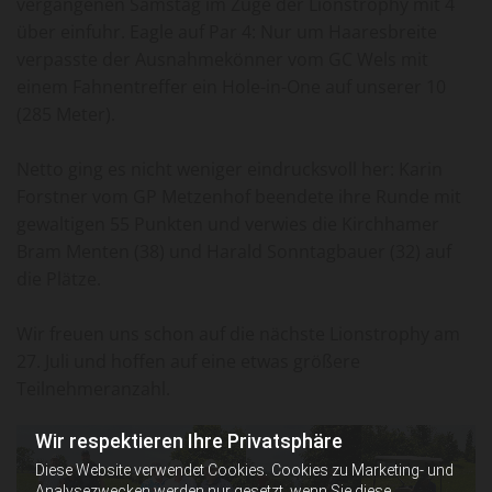
vergangenen Samstag im Zuge der Lionstrophy mit 4
über einfuhr. Eagle auf Par 4: Nur um Haaresbreite
verpasste der Ausnahmekönner vom GC Wels mit
einem Fahnentreffer ein Hole-in-One auf unserer 10
(285 Meter).
Netto ging es nicht weniger eindrucksvoll her: Karin
Forstner vom GP Metzenhof beendete ihre Runde mit
gewaltigen 55 Punkten und verwies die Kirchhamer
Bram Menten (38) und Harald Sonntagbauer (32) auf
die Plätze.
Wir freuen uns schon auf die nächste Lionstrophy am
27. Juli und hoffen auf eine etwas größere
Teilnehmeranzahl.
Wir respektieren Ihre Privatsphäre
Diese Website verwendet Cookies. Cookies zu Marketing- und
Analysezwecken werden nur gesetzt, wenn Sie diese