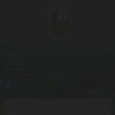
Golfclub Traunsee Almtal
Kampesberg 21
4656 Kirchham
Tel.:
+43 660 2024 224
E-Mail:
sekretariat@golfclubtraunsee.at