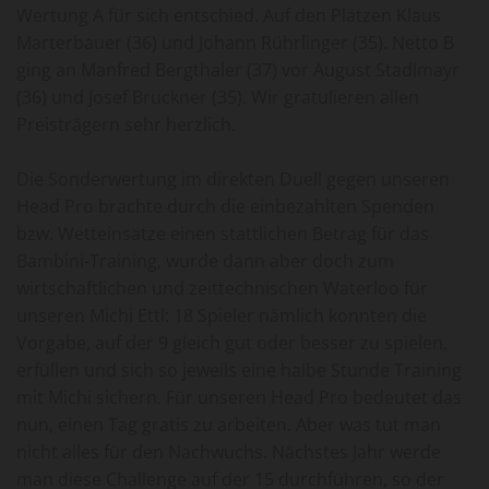
Wertung A für sich entschied. Auf den Plätzen Klaus
Marterbauer (36) und Johann Rührlinger (35). Netto B
ging an Manfred Bergthaler (37) vor August Stadlmayr
(36) und Josef Bruckner (35). Wir gratulieren allen
Preisträgern sehr herzlich.
Die Sonderwertung im direkten Duell gegen unseren
Head Pro brachte durch die einbezahlten Spenden
bzw. Wetteinsätze einen stattlichen Betrag für das
Bambini-Training, wurde dann aber doch zum
wirtschaftlichen und zeittechnischen Waterloo für
unseren Michi Ettl: 18 Spieler nämlich konnten die
Vorgabe, auf der 9 gleich gut oder besser zu spielen,
erfüllen und sich so jeweils eine halbe Stunde Training
mit Michi sichern. Für unseren Head Pro bedeutet das
nun, einen Tag gratis zu arbeiten. Aber was tut man
nicht alles für den Nachwuchs. Nächstes Jahr werde
man diese Challenge auf der 15 durchführen, so der