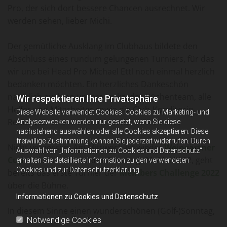
Pro, der sich dort bessere Chancen ausrechnet. Wir
werden sehen, lieber Michi.
Der gemütliche Ausklang im Clubhaus bildete den
Abschluss eines rundum gelungenen Turniers, für das
wir uns bei Head Pro Michael Ettl noch einmal herzlich
bedanken möchten. Ein herzliches Dankeschön
natürlich auch an unsere Janka, das Küchenteam, alle
Wir respektieren Ihre Privatsphäre
Helfer und Mitarbeiter sowie die Club-Konditorin
Diese Website verwendet Cookies. Cookies zu Marketing- und
Renate.
Analysezwecken werden nur gesetzt, wenn Sie diese
nachstehend auswählen oder alle Cookies akzeptieren. Diese
freiwillige Zustimmung können Sie jederzeit widerrufen. Durch
Nicht vergessen: Am Mittwoch ist wieder
Weingärtner
Auswahl von „Informationen zu Cookies und Datenschutz“
Cup
und am kommenden Samstag, 21. Mai 2022, geht
erhalten Sie detaillierte Information zu den verwendeten
Cookies und zur Datenschutzerklärung.
bereits das erste Turnier der
Members Challenge 2022
über die Bühne.
Informationen zu Cookies und Datenschutz
In diesem Sinne einen wunderschönen (Golf-)Sonntag,
Notwendige Cookies