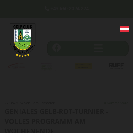
+43 660 2024 224

27/05/2024
von Tom Edtmeier
0
Kommentare
GENIALES GELB-ROT-TURNIER -
VOLLES PROGRAMM AM
WOCHENENDE