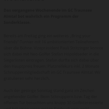
Das vergangene Wochenende im GC Traunsee
Almtal bot wahrlich ein Programm der
Sonderklasse.
Bereits am Freitag ging ein weiteres „Bring your
Friends“-Turnier mit 16 ambitionierten Teilnehmern
über die Bühne. Vizepräsident Pauli Stritzinger konnte
sich dabei mit Neo-Golfer Stefan Höpoldseder in die
Siegerlisten eintragen. Stefan durfte sich dabei über
den Hauptpreis freuen: Platzreifekurs inkl. 2 Monate
Schnuppermitgliedschaft im GC Traunsee Almtal. Wir
gratulieren sehr herzlich.
Auch der gestrige Sonntag stand ganz im Zeichen
angehender Golfer: Beim Schnuppern bzw. Tag der
offenen Tür besuchten uns knapp 30 Golfinteressierte
und bekamen einen ersten Eindruck vom wohl