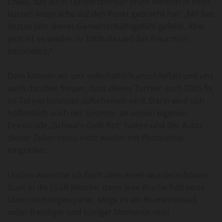
Etwas, das auch Turniersponsor Bram Menten in einer
kurzen Ansprache auf den Punkt gebracht hat: „Mir hat
letztes Jahr dieses Gemeinschaftsgefühl gefehlt. Aber
jetzt ist es wieder zu 100% da und das freut mich
besonders.“
Dem können wir uns vollinhaltlich anschließen und uns
auch darüber freuen, dass dieses Turnier auch 2025 fix
im Turnierkalender aufscheinen wird. Dann wird sich
hoffentlich auch der Sponsor an seinen eigenen
Dresscode „Schwarz-Gelb-Rot“ halten und der Autor
dieser Zeilen muss nicht wieder mit Photoshop
eingreifen.
Und so wünsche ich Euch allen einen wunderschönen
Start in die (Golf-)Woche, denn jede Woche hält neue
Überraschungen parat. Möge es ein Blumenstrauß
voller freudiger und lustiger Momente sein!