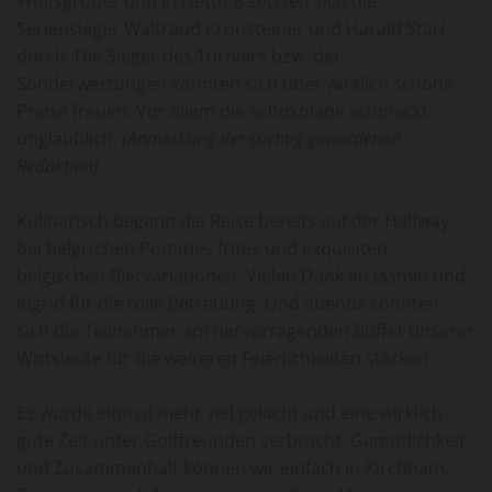
Wolfsgruber und in Netto B setzten sich die
Seriensieger Waltraud Kronsteiner und Harald Starl
durch. Die Sieger des Turniers bzw. der
Sonderwertungen konnten sich über wirklich schöne
Preise freuen. Vor allem die Schokolade schmeckt
unglaublich.
(Anmerkung der süchtig gewordenen
Redaktion)
Kulinarisch begann die Reise bereits auf der Halfway
bei belgischen Pommes frites und exquisiten
belgischen Biervariationen. Vielen Dank an Jasmin und
Ingrid für die tolle Betreuung. Und abends konnten
sich die Teilnehmer am hervorragenden Buffet unserer
Wirtsleute für die weiteren Feierlichkeiten stärken.
Es wurde einmal mehr viel gelacht und eine wirklich
gute Zeit unter Golffreunden verbracht. Gemütlichkeit
und Zusammenhalt können wir einfach in Kirchham.