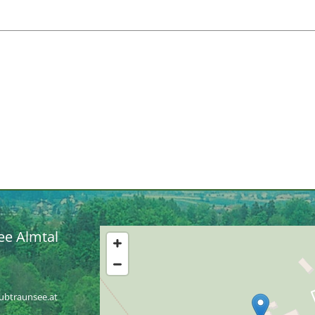
ee Almtal
lubtraunsee.at