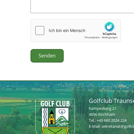
Golfclub Trauns
Kampesberg 21
4656 Kirchham
Tel.:
+43 660 2024 224
E-Mail:
sekretariat@golfc